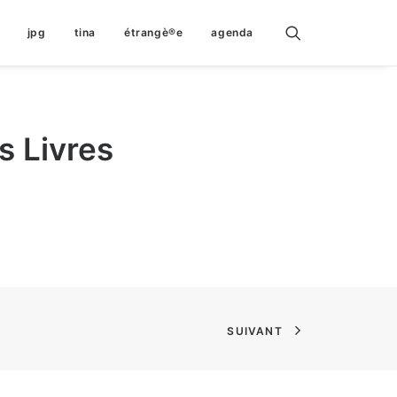
jpg
tina
étrangè®e
agenda
s Livres
SUIVANT