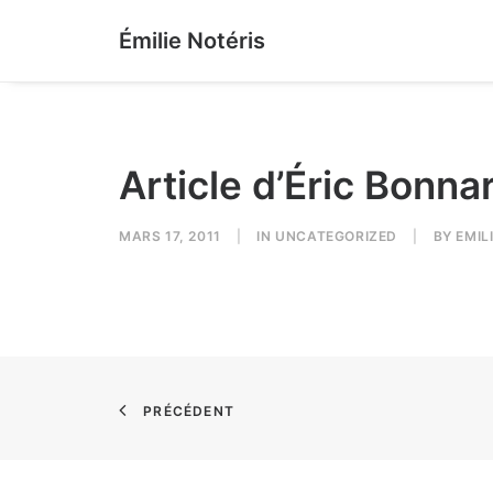
Émilie Notéris
Article d’Éric Bonn
MARS 17, 2011
|
IN
UNCATEGORIZED
|
BY
EMIL
PRÉCÉDENT