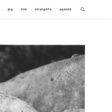
jpg
tina
étrangè®e
agenda