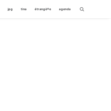
jpg
tina
étrangè®e
agenda