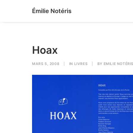
Émilie Notéris
Hoax
MARS 5, 2008
|
IN
LIVRES
|
BY
EMILIE NOTÉRI